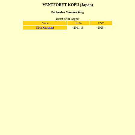
VENTFORET KŌFU (Japan)
Bei beiden Vereinen tätig
zuerst beim Gegner
Name
Kōfu
FSV
Sōta Kawasaki
2011-16
2025-