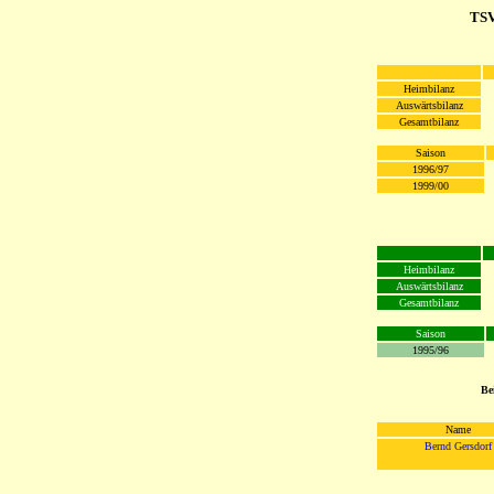
TS
Heimbilanz
Auswärtsbilanz
Gesamtbilanz
Saison
1996/97
1999/00
Heimbilanz
Auswärtsbilanz
Gesamtbilanz
Saison
1995/96
Be
Name
Bernd Gersdorf