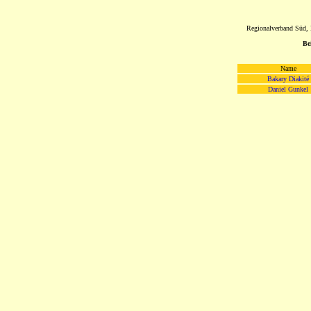
Regionalverband Süd, L
Be
Name
Bakary Diakité
Daniel Gunkel