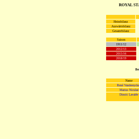
ROYAL STA
Heimbilanz
Auswärtsbilanz
Gesamtbilanz
Saison
1911/12
2012/13
2015/16
2018/19
Be
Name
René Vandereyck
Marius Niculae
Dimiti Lavalée