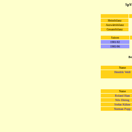
Sp
Heimbilanz
Auswärtsbilanz
Gesamtbilanz
Saison
1981/82
1985/86
Be
Name
Hendrik Weiß
Name
Roland Haas
Nils Döring
Stefan Kühne
Norman Popp