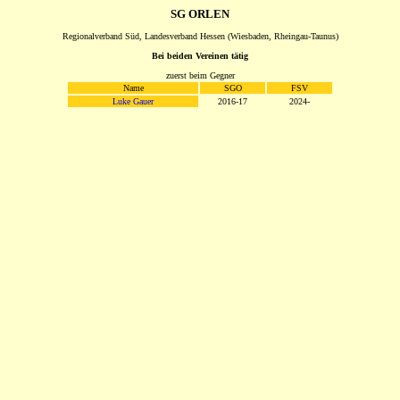
SG ORLEN
Regionalverband Süd, Landesverband Hessen (Wiesbaden, Rheingau-Taunus)
Bei beiden Vereinen tätig
zuerst beim Gegner
Name
SGO
FSV
Luke Gauer
2016-17
2024-