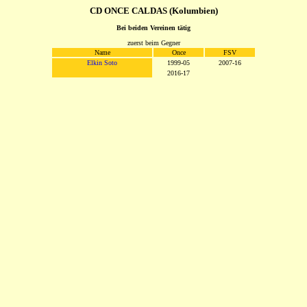
CD ONCE CALDAS (Kolumbien)
Bei beiden Vereinen tätig
zuerst beim Gegner
Name
Once
FSV
Elkin Soto
1999-05
2007-16
2016-17