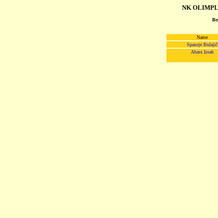
NK OLIMPIJ
Be
Name
Spasoje Bulajič
Abass Issah