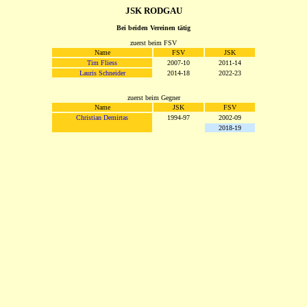
JSK RODGAU
Bei beiden Vereinen tätig
zuerst beim FSV
Name
FSV
JSK
Tim Fliess
2007-10
2011-14
Lauris Schneider
2014-18
2022-23
zuerst beim Gegner
Name
JSK
FSV
Christian Demirtas
1994-97
2002-09
2018-19