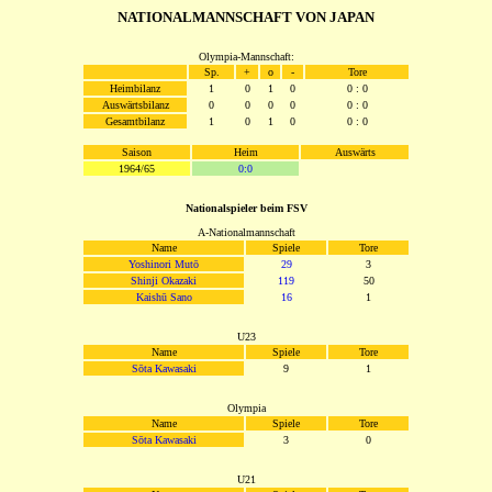
NATIONALMANNSCHAFT VON JAPAN
Olympia-Mannschaft:
Sp.
+
o
-
Tore
Heimbilanz
1
0
1
0
0 : 0
Auswärtsbilanz
0
0
0
0
0 : 0
Gesamtbilanz
1
0
1
0
0 : 0
Saison
Heim
Auswärts
1964/65
0:0
Nationalspieler beim FSV
A-Nationalmannschaft
Name
Spiele
Tore
Yoshinori Mutō
29
3
Shinji Okazaki
119
50
Kaishū Sano
16
1
U23
Name
Spiele
Tore
Sōta Kawasaki
9
1
Olympia
Name
Spiele
Tore
Sōta Kawasaki
3
0
U21