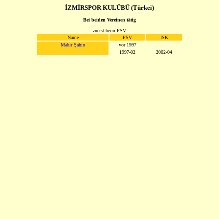
İZMİRSPOR KULÜBÜ (Türkei)
Bei beiden Vereinen tätig
zuerst beim FSV
Name
FSV
İSK
Mahir Şahin
vor 1997
1997-02
2002-04