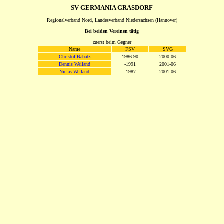
SV GERMANIA GRASDORF
Regionalverband Nord, Landesverband Niedersachsen (Hannover)
Bei beiden Vereinen tätig
zuerst beim Gegner
Name
FSV
SVG
Christof Babatz
1986-90
2000-06
Dennis Weiland
-1991
2001-06
Niclas Weiland
-1987
2001-06