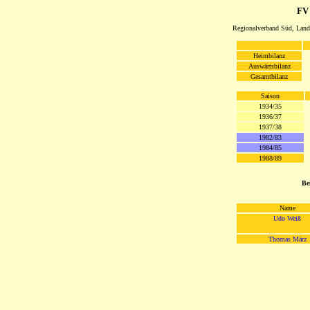
FV
Regionalverband Süd, Land
Heimbilanz
Auswärtsbilanz
Gesamtbilanz
Saison
1934/35
1936/37
1937/38
1982/83
1984/85
1988/89
Be
Name
Udo Weiß
Thomas März