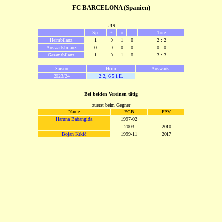
FC BARCELONA (Spanien)
U19
Sp.
+
o
-
Tore
Heimbilanz
1
0
1
0
2 : 2
Auswärtsbilanz
0
0
0
0
0 : 0
Gesamtbilanz
1
0
1
0
2 : 2
Saison
Heim
Auswärts
2023/24
2:2, 6:5 i.E.
Bei beiden Vereinen tätig
zuerst beim Gegner
Name
FCB
FSV
Haruna Babangida
1997-02
2003
2010
Bojan Krkić
1999-11
2017