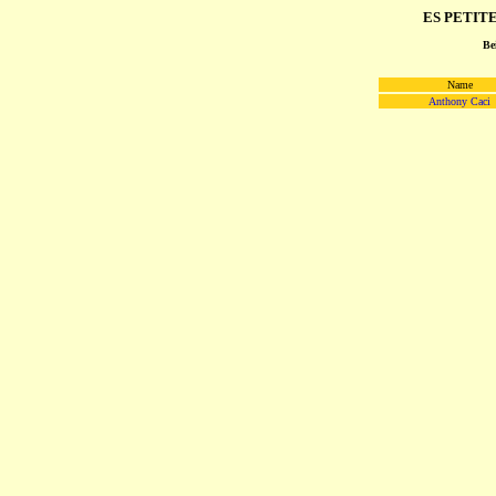
ES PETITE
Be
Name
Anthony Caci