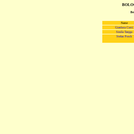
BOLOGN
Be
Name
Gianluca Curci
Siniša Tanjga
Stefan Posch