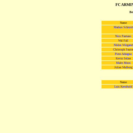
FC ARMI
Be
Name
Markus Schmitt
Nico Pantano
Wal Fall
Niklas Wiegand
Christoph Saute
Piero Adragna
Kevin Selzer
Malte Moos
Julian Malburg
Name
Luis Kersthold