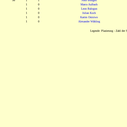
56
1
1
Niko Bungert
1
0
Marco Aulbach
1
0
Leon Balogun
1
0
Julian Koch
1
0
Karim Onisiwo
1
0
Alexander Wähling
Legende: Plazierung - Zahl der S