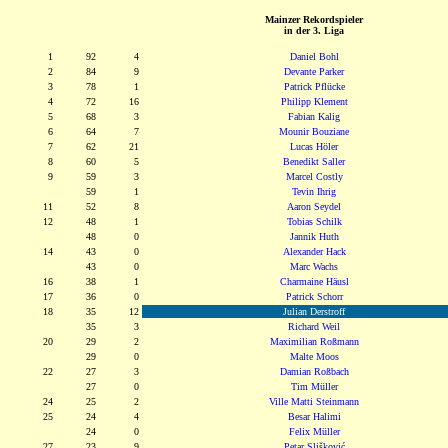
Mainzer Rekordspieler
in der 3. Liga
1
92
4
Daniel Bohl
2
84
9
Devante Parker
3
78
1
Patrick Pflücke
4
72
16
Philipp Klement
5
68
3
Fabian Kalig
6
64
7
Mounir Bouziane
7
62
21
Lucas Höler
8
60
5
Benedikt Saller
9
59
3
Marcel Costly
59
1
Tevin Ihrig
11
52
8
Aaron Seydel
12
48
1
Tobias Schilk
48
0
Jannik Huth
14
43
0
Alexander Hack
43
0
Marc Wachs
16
38
1
Charmaine Häusl
17
36
0
Patrick Schorr
18
35
12
Julian Derstroff
35
3
Richard Weil
20
29
2
Maximilian Roßmann
29
0
Malte Moos
22
27
3
Damian Roßbach
27
0
Tim Müller
24
25
2
Ville Matti Steinmann
25
24
4
Besar Halimi
24
0
Felix Müller
27
23
9
Petar Slišković