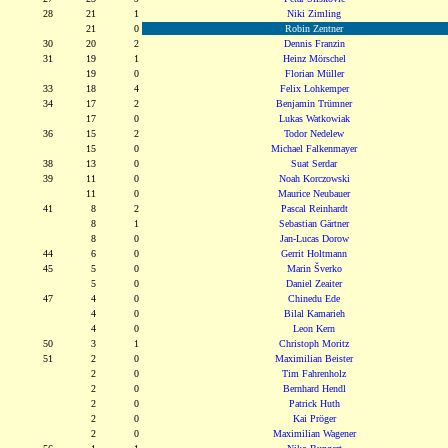
28
21
1
Niki Zimling
21
0
Robin Zentner
30
20
2
Dennis Franzin
31
19
1
Heinz Mörschel
19
0
Florian Müller
33
18
4
Felix Lohkemper
34
17
2
Benjamin Trümner
17
0
Lukas Watkowiak
36
15
2
Todor Nedelew
15
0
Michael Falkenmayer
38
13
0
Suat Serdar
39
11
0
Noah Korczowski
11
0
Maurice Neubauer
41
8
2
Pascal Reinhardt
8
1
Sebastian Gärtner
8
0
Jan-Lucas Dorow
44
6
0
Gerrit Holtmann
45
5
0
Marin Šverko
5
0
Daniel Zeaiter
47
4
0
Chinedu Ede
4
0
Bilal Kamarieh
4
0
Leon Kern
50
3
1
Christoph Moritz
51
2
0
Maximilian Beister
2
0
Tim Fahrenholz
2
0
Bernhard Hendl
2
0
Patrick Huth
2
0
Kai Pröger
2
0
Maximilian Wagener