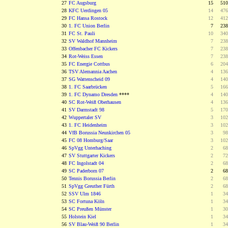
27
FC Augsburg
15
0
5
28
KFC Uerdingen 05
14
0
4
29
FC Hansa Rostock
12
0
4
30
1. FC Union Berlin
0
7
0
2
31
FC St. Pauli
10
0
3
32
SV Waldhof Mannheim
0
7
0
2
33
Offenbacher FC Kickers
0
7
0
2
34
Rot-Weiss Essen
0
7
0
2
35
FC Energie Cottbus
0
6
0
2
36
TSV Alemannia Aachen
0
4
0
1
37
SG Wattenscheid 09
0
4
0
1
38
1. FC Saarbrücken
0
5
0
1
39
1. FC Dynamo Dresden
****
0
4
0
1
40
SC Rot-Weiß Oberhausen
0
4
0
1
41
SV Darmstadt 98
0
5
0
1
42
Wuppertaler SV
0
3
0
1
43
1. FC Heidenheim
0
3
0
1
44
VfB Borussia Neunkirchen 05
0
3
00
9
45
FC 08 Homburg/Saar
0
3
0
1
46
SpVgg Unterhaching
0
2
00
6
47
SV Stuttgarter Kickers
0
2
00
7
48
FC Ingolstadt 04
0
2
00
6
49
SC Paderborn 07
0
2
00
6
50
Tennis Borussia Berlin
0
2
00
6
51
SpVgg Greuther Fürth
0
2
00
6
52
SSV Ulm 1846
0
1
00
3
53
SC Fortuna Köln
0
1
00
3
54
SC Preußen Münster
0
1
00
3
55
Holstein Kiel
0
1
00
3
56
SV Blau-Weiß 90 Berlin
0
1
00
3