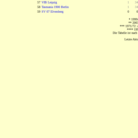
57
VfB Leipzig
0
1
00
3
58
Tasmania 1900 Berlin
0
1
00
3
59
SV 07 Elversberg
0
0
000
* 1999
** 2003
*** 1971/72: A
**** 199
Die Tabelle ist nac
Letzte Akt