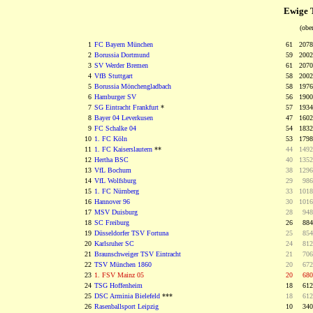
Ewige T
(obe
1
FC Bayern München
61 207
2
Borussia Dortmund
59 20
3
SV Werder Bremen
61 20
4
VfB Stuttgart
58 20
5
Borussia Mönchengladbach
58 19
6
Hamburger SV
56 19
7
SG Eintracht Frankfurt
*
57 19
8
Bayer 04 Leverkusen
47 16
9
FC Schalke 04
54 18
10
1. FC Köln
53 17
11
1. FC Kaiserslautern
**
44 14
12
Hertha BSC
40 13
13
VfL Bochum
38 12
14
VfL Wolfsburg
29
0
9
15
1. FC Nürnberg
33 10
16
Hannover 96
30 10
17
MSV Duisburg
28
0
9
18
SC Freiburg
26
0
8
19
Düsseldorfer TSV Fortuna
25
0
8
20
Karlsruher SC
24
0
8
21
Braunschweiger TSV Eintracht
21
0
7
22
TSV München 1860
20
0
6
23
1. FSV Mainz 05
20
0
6
24
TSG Hoffenheim
18
0
6
25
DSC Arminia Bielefeld
***
18
0
6
26
Rasenballsport Leipzig
10
0
3