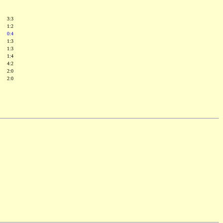
3:3
1:2
0:4
1:3
1:3
1:4
4:2
2:0
2:0