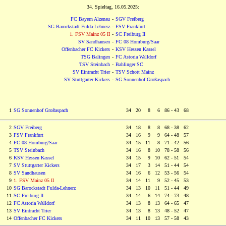
34. Spieltag, 16.05.2025:
FC Bayern Alzenau
-
SGV Freiberg
SG Barockstadt Fulda-Lehnerz
-
FSV Frankfurt
1. FSV Mainz 05 II
-
SC Freiburg II
SV Sandhausen
-
FC 08 Homburg/Saar
Offenbacher FC Kickers
-
KSV Hessen Kassel
TSG Balingen
-
FC Astoria Walldorf
TSV Steinbach
-
Bahlinger SC
SV Eintracht Trier
-
TSV Schott Mainz
SV Stuttgarter Kickers
-
SG Sonnenhof Großaspach
1
SG Sonnenhof Großaspach
34 20
0
8
0
6 86 - 43 68
2
SGV Freiberg
34 18
0
8
0
8 68 - 38 62
3
FSV Frankfurt
34 16
0
9
0
9 64 - 48 57
4
FC 08 Homburg/Saar
34 15 11
0
8 71 - 42 56
5
TSV Steinbach
34 16
0
8 10 78 - 58 56
6
KSV Hessen Kassel
34 15
0
9 10 62 - 51 54
7
SV Stuttgarter Kickers
34 17
0
3 14 51 - 44 54
8
SV Sandhausen
34 16
0
6 12 53 - 56 54
9
1. FSV Mainz 05 II
34 14 11
0
9 52 - 45 53
10
SG Barockstadt Fulda-Lehnerz
34 13 10 11 51 - 44 49
11
SC Freiburg II
34 14
0
6 14 74 - 73 48
12
FC Astoria Walldorf
34 13
0
8 13 64 - 65 47
13
SV Eintracht Trier
34 13
0
8 13 48 - 52 47
14
Offenbacher FC Kickers
34 11 10 13 57 - 58 43