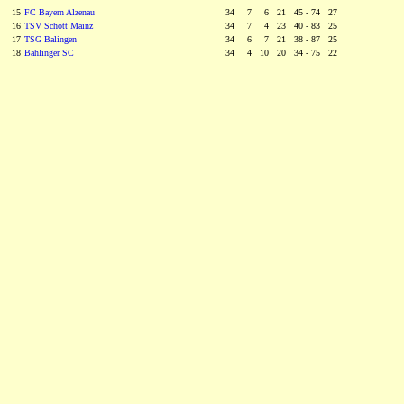
15
FC Bayern Alzenau
34
0
7
0
6 21 45 - 74 27
16
TSV Schott Mainz
34
0
7
0
4 23 40 - 83 25
17
TSG Balingen
34
0
6
0
7 21 38 - 87 25
18
Bahlinger SC
34
0
4 10 20 34 - 75 22