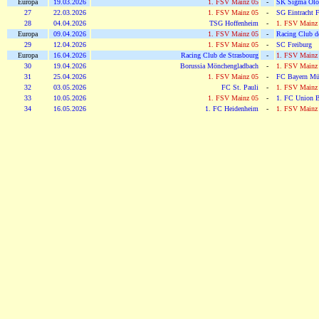
Europa
19.03.2026
1. FSV Mainz 05
-
SK Sigma Ol
27
22.03.2026
1. FSV Mainz 05
-
SG Eintracht F
28
04.04.2026
TSG Hoffenheim
-
1. FSV Mainz
Europa
09.04.2026
1. FSV Mainz 05
-
Racing Club d
29
12.04.2026
1. FSV Mainz 05
-
SC Freiburg
Europa
16.04.2026
Racing Club de Strasbourg
-
1. FSV Mainz
30
19.04.2026
Borussia Mönchengladbach
-
1. FSV Mainz
31
25.04.2026
1. FSV Mainz 05
-
FC Bayern Mü
32
03.05.2026
FC St. Pauli
-
1. FSV Mainz
33
10.05.2026
1. FSV Mainz 05
-
1. FC Union B
34
16.05.2026
1. FC Heidenheim
-
1. FSV Mainz