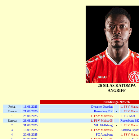
26 SILAS KATOMPA
ANGRIFF
Bundesliga 2025/26
Pokal
18.08.2025
Dynamo Dresden
-
1. FSV Mainz
Europa
21.08.2025
Rosenborg BK
-
1. FSV Mainz
1
24.08.2025
1. FSV Mainz 05
-
1. FC Köln
Europa
28.08.2025
1. FSV Mainz 05
-
Rosenborg BK
2
31.08.2025
VfL Wolfsburg
-
1. FSV Mainz
3
13.09.2025
1. FSV Mainz 05
-
Rasenballsport
4
20.09.2025
FC Augsburg
-
1. FSV Mainz