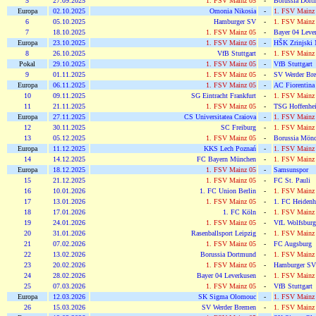
5
27.09.2025
1. FSV Mainz 05
-
Borussia Dor
Europa
02.10.2025
Omonia Nikosia
-
1. FSV Mainz
6
05.10.2025
Hamburger SV
-
1. FSV Mainz
7
18.10.2025
1. FSV Mainz 05
-
Bayer 04 Leve
Europa
23.10.2025
1. FSV Mainz 05
-
HŠK Zrinjski 
8
26.10.2025
VfB Stuttgart
-
1. FSV Mainz
Pokal
29.10.2025
1. FSV Mainz 05
-
VfB Stuttgart
9
01.11.2025
1. FSV Mainz 05
-
SV Werder Br
Europa
06.11.2025
1. FSV Mainz 05
-
AC Fiorentina
10
09.11.2025
SG Eintracht Frankfurt
-
1. FSV Mainz
11
21.11.2025
1. FSV Mainz 05
-
TSG Hoffenhe
Europa
27.11.2025
CS Universitatea Craiova
-
1. FSV Mainz
12
30.11.2025
SC Freiburg
-
1. FSV Mainz
13
05.12.2025
1. FSV Mainz 05
-
Borussia Mönc
Europa
11.12.2025
KKS Lech Poznań
-
1. FSV Mainz
14
14.12.2025
FC Bayern München
-
1. FSV Mainz
Europa
18.12.2025
1. FSV Mainz 05
-
Samsunspor
15
21.12.2025
1. FSV Mainz 05
-
FC St. Pauli
16
10.01.2026
1. FC Union Berlin
-
1. FSV Mainz
17
13.01.2026
1. FSV Mainz 05
-
1. FC Heiden
18
17.01.2026
1. FC Köln
-
1. FSV Mainz
19
24.01.2026
1. FSV Mainz 05
-
VfL Wolfsburg
20
31.01.2026
Rasenballsport Leipzig
-
1. FSV Mainz
21
07.02.2026
1. FSV Mainz 05
-
FC Augsburg
22
13.02.2026
Borussia Dortmund
-
1. FSV Mainz
23
20.02.2026
1. FSV Mainz 05
-
Hamburger SV
24
28.02.2026
Bayer 04 Leverkusen
-
1. FSV Mainz
25
07.03.2026
1. FSV Mainz 05
-
VfB Stuttgart
Europa
12.03.2026
SK Sigma Olomouc
-
1. FSV Mainz
26
15.03.2026
SV Werder Bremen
-
1. FSV Mainz