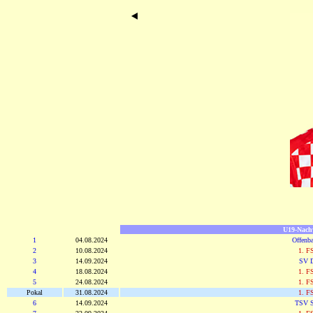
U19-Nach
1
04.08.2024
Offenba
2
10.08.2024
1. F
3
14.09.2024
SV D
4
18.08.2024
1. F
5
24.08.2024
1. F
Pokal
31.08.2024
1. F
6
14.09.2024
TSV S