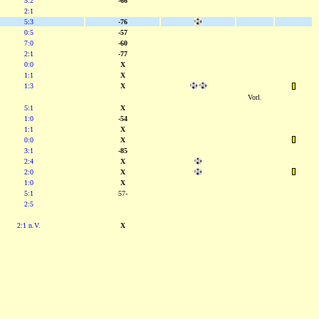
5:2
-66
2:1
5:3
-76
0:5
-57
7:0
-60
2:1
-77
0:0
X
1:1
X
1:3
X
Vorl.
5:1
X
1:0
-54
1:1
X
0:0
X
3:1
-85
2:4
X
2:0
X
1:0
X
5:1
57-
2:5
2:1 n.V.
X