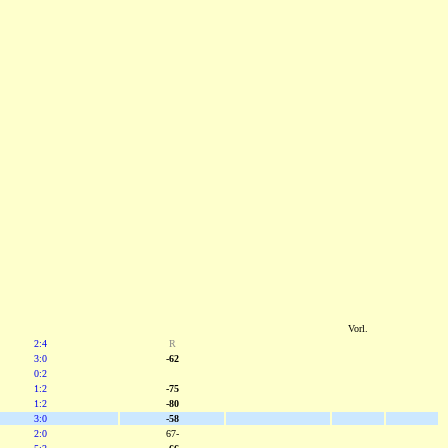
Vorl.
2:4
R
3:0
-62
0:2
1:2
-75
1:2
-80
3:0
-58
2:0
67-