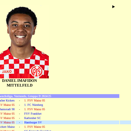
DANIEL IMAFIDON
MITTELFELD
wuchsliga, Vorrunde, Gruppe D 2024/25
cher Kickers
-
1. FSV Mainz 05
SV Mainz 05
-
1. FC Nürnberg
armstadt 98
-
1. FSV Mainz 05
SV Mainz 05
-
FSV Frankfurt
SV Mainz 05
-
Karlsruher SC
SV Mainz 05
-
Hamburger SV
chott Mainz
-
1. FSV Mainz 05