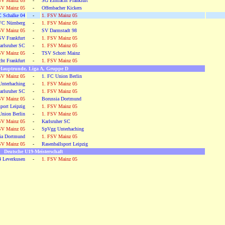
SV Mainz 05
-
SG Eintracht Frankfurt
SV Mainz 05
-
Offenbacher Kickers
 Schalke 04
-
1. FSV Mainz 05
FC Nürnberg
-
1. FSV Mainz 05
SV Mainz 05
-
SV Darmstadt 98
SV Frankfurt
-
1. FSV Mainz 05
arlsruher SC
-
1. FSV Mainz 05
SV Mainz 05
-
TSV Schott Mainz
ht Frankfurt
-
1. FSV Mainz 05
Hauptrunde, Liga A, Gruppe D
SV Mainz 05
-
1. FC Union Berlin
nterhaching
-
1. FSV Mainz 05
arlsruher SC
-
1. FSV Mainz 05
SV Mainz 05
-
Borussia Dortmund
port Leipzig
-
1. FSV Mainz 05
Union Berlin
-
1. FSV Mainz 05
SV Mainz 05
-
Karlsruher SC
SV Mainz 05
-
SpVgg Unterhaching
ia Dortmund
-
1. FSV Mainz 05
SV Mainz 05
-
Rasenballsport Leipzig
Deutsche U19-Meisterschaft
4 Leverkusen
-
1. FSV Mainz 05