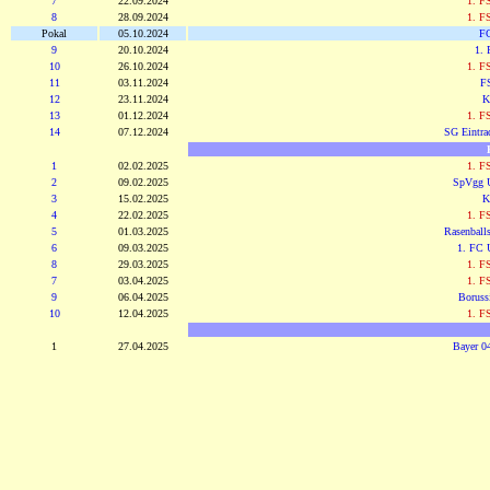
7
22.09.2024
1. F
8
28.09.2024
1. F
Pokal
05.10.2024
FC
9
20.10.2024
1. 
10
26.10.2024
1. F
11
03.11.2024
F
12
23.11.2024
K
13
01.12.2024
1. F
14
07.12.2024
SG Eintrac
1
02.02.2025
1. F
2
09.02.2025
SpVgg U
3
15.02.2025
K
4
22.02.2025
1. F
5
01.03.2025
Rasenballs
6
09.03.2025
1. FC 
8
29.03.2025
1. F
7
03.04.2025
1. F
9
06.04.2025
Boruss
10
12.04.2025
1. F
1
27.04.2025
Bayer 0