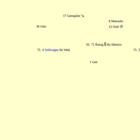
17 Gerezgiher
8 Maroudis
38 Gibs
13 Osée
63. 71 Reisig
für Alberico
75. 4
Stellwagen
für Weik
75. 3
1 Gelt