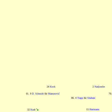
24
Koch
2
Nadjombe
61. 9
D. Schmidt
für
Mamutović
70
86. 4
Trapp
für
Shabani
15
Hartmann
32
Kraft