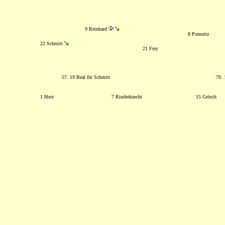
9 Reinhard
8 Pomnitz
22 Schmitt
21 Frey
57. 19 Beal für Schmitt
70. 
1 Horz
7 Rinderknecht
15 Grösch