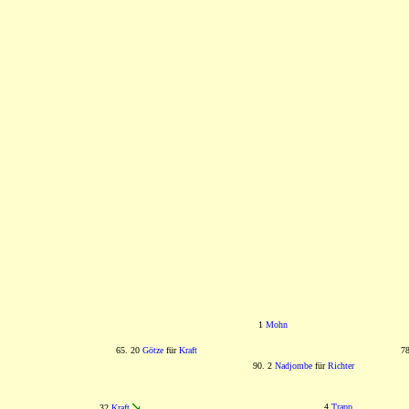
1
Mohn
65. 20
Götze
für
Kraft
7
90. 2
Nadjombe
für
Richter
4
Trapp
32
Kraft