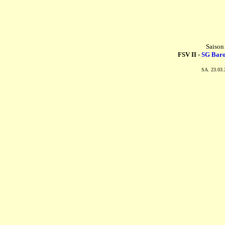
Saison
FSV II -
SG Baro
SA. 23.03.