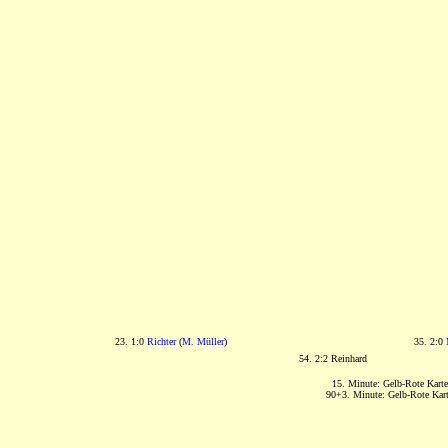
23. 1:0
Richter
(
M. Müller
)
35. 2:0
54. 2:2 Reinhard
15. Minute: Gelb-Rote Kart
90+3. Minute: Gelb-Rote Karte