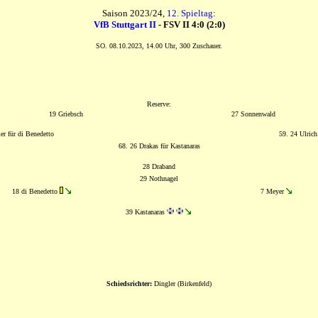
Saison 2023/24,
12. Spieltag
:
VfB Stuttgart II
- FSV II 4:0 (2:0)
SO. 08.10.2023, 14.00 Uhr, 300 Zuschauer.
Reserve:
19 Griebsch
27 Sonnenwald
er für di Benedetto
59. 24 Ulrich
68. 26 Drakas für Kastanaras
28 Draband
29 Nothnagel
18 di Benedetto
7 Meyer
39 Kastanaras
Schiedsrichter:
Dingler (Birkenfeld)