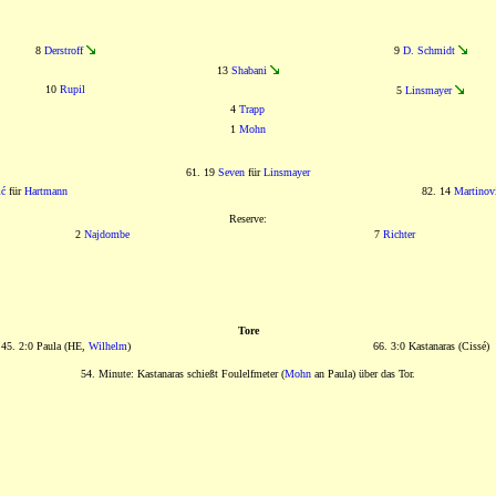
8
Derstroff
9
D. Schmidt
13
Shabani
10
Rupil
5
Linsmayer
4
Trapp
1
Mohn
61. 19
Seven
für
Linsmayer
ić
für
Hartmann
82. 14
Martinov
Reserve:
2
Najdombe
7
Richter
Tore
45. 2:0 Paula (HE,
Wilhelm
)
66. 3:0 Kastanaras (Cissé)
54. Minute: Kastanaras schießt Foulelfmeter (
Mohn
an Paula) über das Tor.