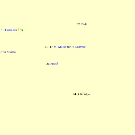
32
Kraft
15
Hartmann
61. 17
M. Müller
für
D. Schmidt
ić
für
Shabani
26
Pestić
74. 4:0 Galjen