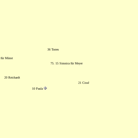
36 Torres
 für Münst
75. 15 Simnica für Meyer
20 Reichardt
21 Cissé
10 Paula