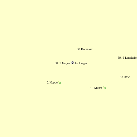
33 Böhmker
59. 6 Laupheim
68. 9 Galjen
für Hoppe
5 Chase
2 Hoppe
13 Münst