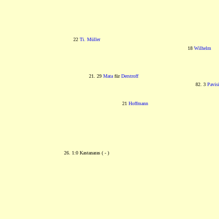
22
Ti. Müller
18
Wilhelm
21. 29
Mata
für
Derstroff
82. 3
Pavis
21
Hoffmann
26. 1:0 Kastanaras ( - )