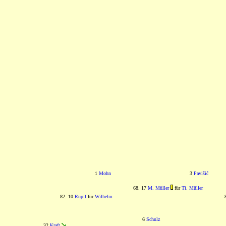
1
Mohn
3
Pavišić
68. 17
M. Müller
für
Ti. Müller
82. 10
Rupil
für
Wilhelm
6
Schulz
32
Kraft