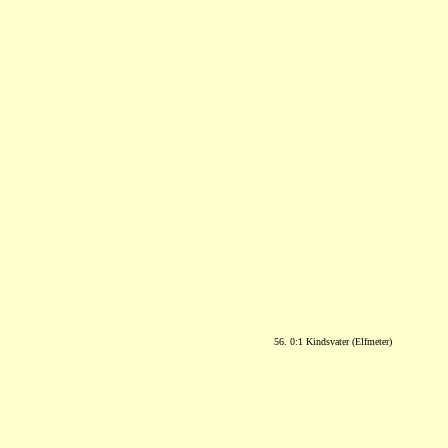
56. 0:1 Kindsvater (Elfmeter)