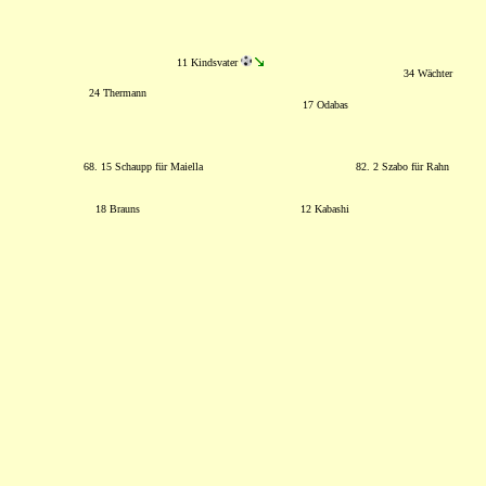
11 Kindsvater
34 Wächter
24 Thermann
17 Odabas
68. 15 Schaupp für Maiella
82. 2 Szabo für Rahn
18 Brauns
12 Kabashi