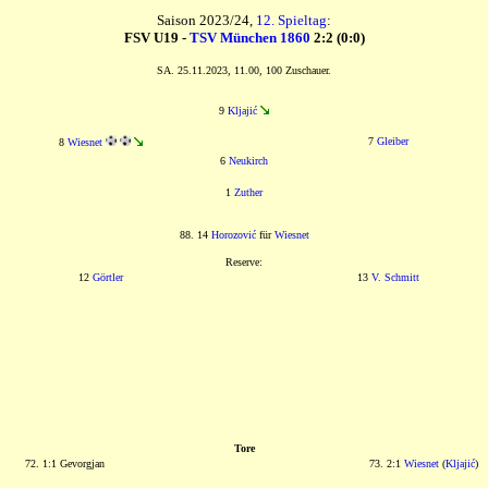
Saison 2023/24,
12. Spieltag
:
FSV U19 -
TSV München 1860
2:2 (0:0)
SA. 25.11.2023, 11.00, 100 Zuschauer.
9
Kljajić
7
Gleiber
8
Wiesnet
6
Neukirch
1
Zuther
88. 14
Horozović
für
Wiesnet
Reserve:
12
Görtler
13
V. Schmitt
Tore
72. 1:1 Gevorgjan
73. 2:1
Wiesnet
(
Kljajić
)