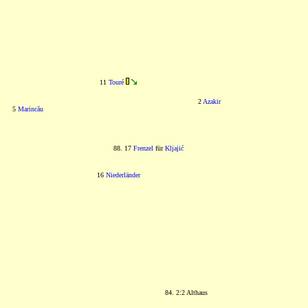
11
Touré
2
Azakir
5
Marincău
88. 17
Frenzel
für
Kljajić
16
Niederländer
84. 2:2 Althaus