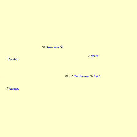
10
Bierschenk
2
Azakir
5
Potulski
86. 15
Benslaiman
für
Latifi
17
Antunes