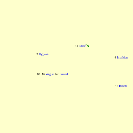
11
Touré
3
Ugljanin
4
Imafidon
62. 16
Wegjan
für
Frenzel
18
Babatz