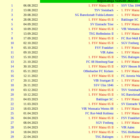
Regionalliga Südwest 2022/23
1
06.08.2022
1. FSV Mainz 05 II
-
SSV Ulm 184
2
13.08.2022
TSV Steinbach
-
1. FSV Mainz 
3
20.08.2022
SG Barockstadt Fulda-Lehnerz
-
1. FSV Mainz 
4
28.08.2022
1. FSV Mainz 05 II
-
Bahlinger SC
5
04.09.2022
SV Eintracht Trier
-
1. FSV Mainz 
6
10.09.2022
1. FSV Mainz 05 II
-
VfR Wormatia
7
13.09.2022
TSG Hoffenheim II
-
1. FSV Mainz 
8
17.09.2022
1. FSV Mainz 05 II
-
FC Rot-Weiß 
10
02.10.2022
1. FSV Mainz 05 II
-
SGV Freiberg
9
05.10.2022
FSV Frankfurt
-
1. FSV Mainz 
11
09.10.2022
VfR Aalen
-
1. FSV Mainz 
12
15.10.2022
1. FSV Mainz 05 II
-
TSG Balingen
13
21.10.2022
FC 08 Homburg/Saar
-
1. FSV Mainz 
14
30.10.2022
1. FSV Mainz 05 II
-
KSV Hessen K
15
05.11.2022
Offenbacher FC Kickers
-
1. FSV Mainz 
16
12.11.2022
1. FSV Mainz 05 II
-
FC Astoria Wal
17
20.11.2022
VfB Stuttgart II
-
1. FSV Mainz 
18
26.11.2022
SSV Ulm 1846
-
1. FSV Mainz 
19
03.12.2022
1. FSV Mainz 05 II
-
TSV Steinbac
20
10.12.2022
1. FSV Mainz 05 II
-
SG Barockstad
21
04.03.2023
Bahlinger SC
-
1. FSV Mainz 
22
11.03.2023
1. FSV Mainz 05 II
-
SV Eintracht T
23
18.03.2023
VfR Wormatia Worms 08
-
1. FSV Mainz 
25
01.04.2023
FC Rot-Weiß Koblenz
-
1. FSV Mainz 
26
04.04.2023
1. FSV Mainz 05 II
-
FSV Frankfurt
27
08.04.2023
SGV Freiberg
-
1. FSV Mainz 
28
15.04.2023
1. FSV Mainz 05 II
-
VfR Aalen
24
18.04.2023
1. FSV Mainz 05 II
-
TSG Hoffenhei
29
22.04.2023
TSG Balingen
-
1. FSV Mainz 