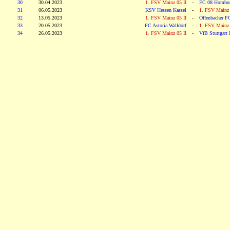
30
30.04.2023
1. FSV Mainz 05 II
-
FC 08 Hombur
31
06.05.2023
KSV Hessen Kassel
-
1. FSV Mainz 
32
13.05.2023
1. FSV Mainz 05 II
-
Offenbacher F
33
20.05.2023
FC Astoria Walldorf
-
1. FSV Mainz 
34
26.05.2023
1. FSV Mainz 05 II
-
VfB Stuttgart I