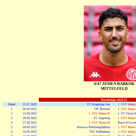
4/47 AYMEN BARKOK
MITTELFELD
Bundesliga 2022/23
Pokal
31.07.2022
FC Erzgebirge Aue
-
1. FSV Mainz
1
06.08.2022
VfL Bochum
-
1. FSV Mainz
2
14.08.2022
1. FSV Mainz 05
-
1. FC Union B
3
20.08.2022
FC Augsburg
-
1. FSV Mainz
4
27.08.2022
1. FSV Mainz 05
-
Bayer 04 Leve
5
04.09.2022
Borussia Mönchengladbach
-
1. FSV Mainz
6
10.09.2022
TSG Hoffenheim
-
1. FSV Mainz