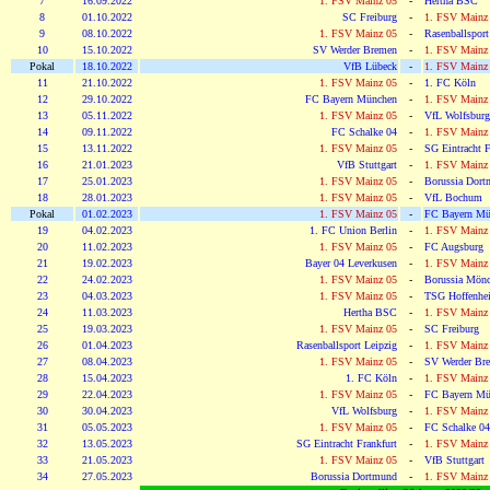
7
16.09.2022
1. FSV Mainz 05
-
Hertha BSC
8
01.10.2022
SC Freiburg
-
1. FSV Mainz
9
08.10.2022
1. FSV Mainz 05
-
Rasenballsport
10
15.10.2022
SV Werder Bremen
-
1. FSV Mainz
Pokal
18.10.2022
VfB Lübeck
-
1. FSV Mainz
11
21.10.2022
1. FSV Mainz 05
-
1. FC Köln
12
29.10.2022
FC Bayern München
-
1. FSV Mainz
13
05.11.2022
1. FSV Mainz 05
-
VfL Wolfsburg
14
09.11.2022
FC Schalke 04
-
1. FSV Mainz
15
13.11.2022
1. FSV Mainz 05
-
SG Eintracht F
16
21.01.2023
VfB Stuttgart
-
1. FSV Mainz
17
25.01.2023
1. FSV Mainz 05
-
Borussia Dor
18
28.01.2023
1. FSV Mainz 05
-
VfL Bochum
Pokal
01.02.2023
1. FSV Mainz 05
-
FC Bayern Mü
19
04.02.2023
1. FC Union Berlin
-
1. FSV Mainz
20
11.02.2023
1. FSV Mainz 05
-
FC Augsburg
21
19.02.2023
Bayer 04 Leverkusen
-
1. FSV Mainz
22
24.02.2023
1. FSV Mainz 05
-
Borussia Mönc
23
04.03.2023
1. FSV Mainz 05
-
TSG Hoffenhe
24
11.03.2023
Hertha BSC
-
1. FSV Mainz
25
19.03.2023
1. FSV Mainz 05
-
SC Freiburg
26
01.04.2023
Rasenballsport Leipzig
-
1. FSV Mainz
27
08.04.2023
1. FSV Mainz 05
-
SV Werder Br
28
15.04.2023
1. FC Köln
-
1. FSV Mainz
29
22.04.2023
1. FSV Mainz 05
-
FC Bayern Mü
30
30.04.2023
VfL Wolfsburg
-
1. FSV Mainz
31
05.05.2023
1. FSV Mainz 05
-
FC Schalke 04
32
13.05.2023
SG Eintracht Frankfurt
-
1. FSV Mainz
33
21.05.2023
1. FSV Mainz 05
-
VfB Stuttgart
34
27.05.2023
Borussia Dortmund
-
1. FSV Mainz