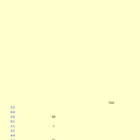
Vorl.
2:2
0:4
5:0
69-
0:1
1:1
R
3:2
4:4