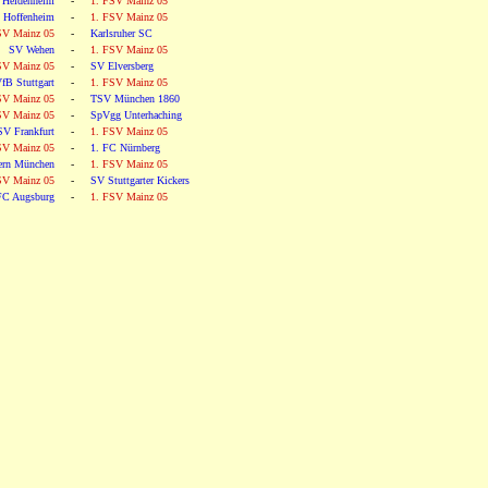
 Heidenheim
-
1. FSV Mainz 05
 Hoffenheim
-
1. FSV Mainz 05
SV Mainz 05
-
Karlsruher SC
SV Wehen
-
1. FSV Mainz 05
SV Mainz 05
-
SV Elversberg
fB Stuttgart
-
1. FSV Mainz 05
SV Mainz 05
-
TSV München 1860
SV Mainz 05
-
SpVgg Unterhaching
SV Frankfurt
-
1. FSV Mainz 05
SV Mainz 05
-
1. FC Nürnberg
ern München
-
1. FSV Mainz 05
SV Mainz 05
-
SV Stuttgarter Kickers
FC Augsburg
-
1. FSV Mainz 05