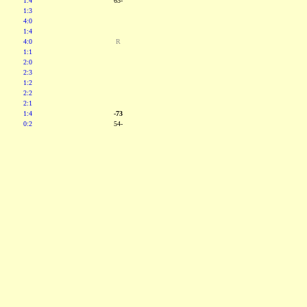
1:4
63-
1:3
4:0
1:4
4:0
R
1:1
2:0
2:3
1:2
2:2
2:1
1:4
-73
0:2
54-