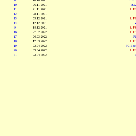
8
10.10.2021
1. FC
10
06.11.2021
TSG
11
21.11.2021
1. F
12
28.11.2021
13
05.12.2021
1. F
14
12.12.2021
V
9
18.12.2021
1. F
16
27.02.2022
1. F
17
06.03.2022
F
18
12.03.2022
1. F
19
02.04.2022
FC Bay
20
09.04.2022
1. F
21
23.04.2022