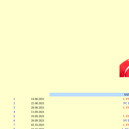
U17
1
14.08.2021
1. F
2
22.08.2021
FC I
3
28.08.2021
1. F
4
11.09.2021
5
19.09.2021
1. F
6
26.09.2021
SV D
7
03.10.2021
1. F