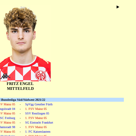
FRITZ ENGEL
MITTELFELD
-Bundesliga Süd/Südwest 2021/22
SV Mainz 05
-
SpVgg Greuther Fürth
ngolstadt 04
-
1. FSV Mainz 05
SV Mainz 05
-
SSV Reutlingen 05
SC Freiburg
-
1. FSV Mainz 05
SV Mainz 05
-
SG Eintracht Frankfurt
armstadt 98
-
1. FSV Mainz 05
SV Mainz 05
-
1. FC Kaiserslautern