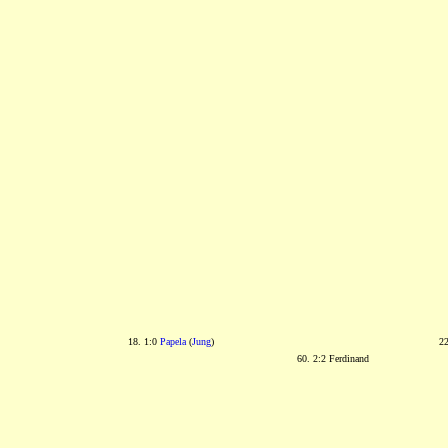
18. 1:0
Papela
(
Jung
)
22
60. 2:2 Ferdinand