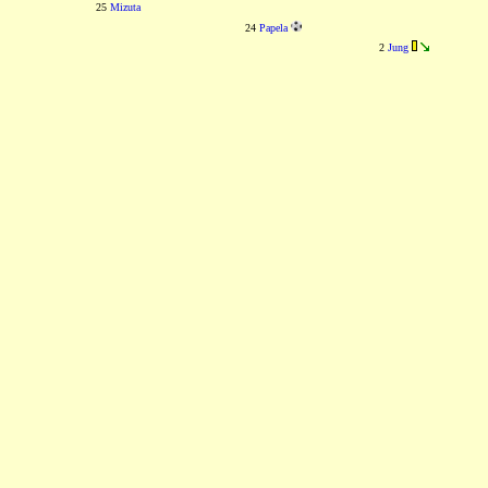
25
Mizuta
24
Papela
2
Jung