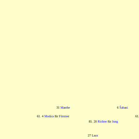
31
Manthe
6
Šabani
61. 4
Modica
für
Fürstner
61
85. 20
Richter
für
Jung
27
Laux