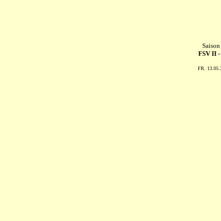
Saison
FSV II 
FR. 13.05.