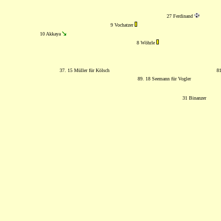
27 Ferdinand
9 Vochatzer
10 Akkaya
8 Wöhrle
37. 15 Müller für Kölsch
81
89. 18 Seemann für Vogler
31 Binanzer