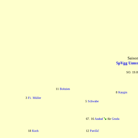
Saiso
SpVgg Unter
SO. 19.0
11
Bobzien
8
Kaygin
3
Fi. Müller
5
Schwabe
67. 16
Azahaf
für
Gruda
18
Koch
12
Pavišić