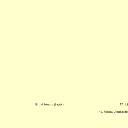
18. 1:0 Zentrich (Seydel)
57. 1:
41. Minute: Unterhaching