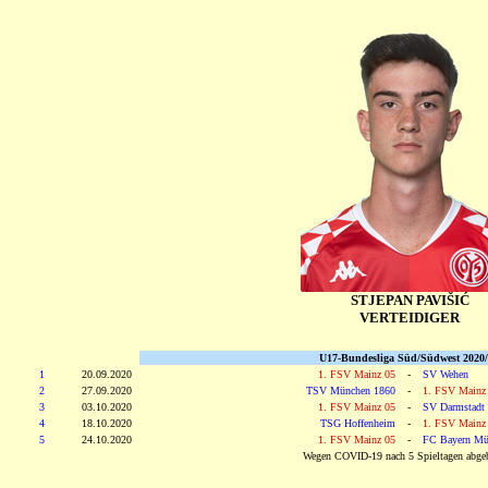
STJEPAN PAVIŠIĆ
VERTEIDIGER
U17-Bundesliga Süd/Südwest 2020
1
20.09.2020
1. FSV Mainz 05
-
SV Wehen
2
27.09.2020
TSV München 1860
-
1. FSV Mainz
3
03.10.2020
1. FSV Mainz 05
-
SV Darmstadt
4
18.10.2020
TSG Hoffenheim
-
1. FSV Mainz
5
24.10.2020
1. FSV Mainz 05
-
FC Bayern Mü
Wegen COVID-19 nach 5 Spieltagen abge