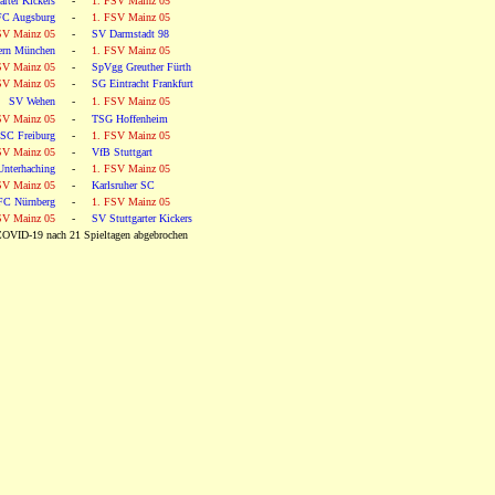
arter Kickers
-
1. FSV Mainz 05
FC Augsburg
-
1. FSV Mainz 05
SV Mainz 05
-
SV Darmstadt 98
ern München
-
1. FSV Mainz 05
SV Mainz 05
-
SpVgg Greuther Fürth
SV Mainz 05
-
SG Eintracht Frankfurt
SV Wehen
-
1. FSV Mainz 05
SV Mainz 05
-
TSG Hoffenheim
SC Freiburg
-
1. FSV Mainz 05
SV Mainz 05
-
VfB Stuttgart
nterhaching
-
1. FSV Mainz 05
SV Mainz 05
-
Karlsruher SC
FC Nürnberg
-
1. FSV Mainz 05
SV Mainz 05
-
SV Stuttgarter Kickers
VID-19 nach 21 Spieltagen abgebrochen