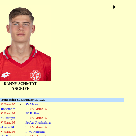
DANNY SCHMIDT
ANGRIFF
-Bundesliga Süd/Südwest 2019/20
SV Mainz 05
-
SV Wehen
 Hoffenheim
-
1. FSV Mainz 05
SV Mainz 05
-
SC Freiburg
fB Stuttgart
-
1. FSV Mainz 05
SV Mainz 05
-
SpVgg Unterhaching
arlsruher SC
-
1. FSV Mainz 05
SV Mainz 05
-
1. FC Nürnberg