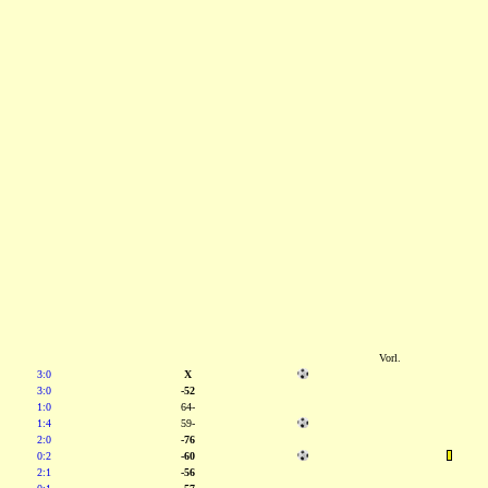
Vorl.
3:0
X
3:0
-52
1:0
64-
1:4
59-
2:0
-76
0:2
-60
2:1
-56