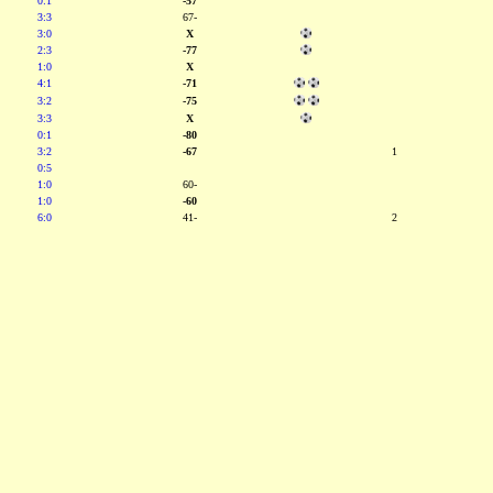
0:1
-57
3:3
67-
3:0
X
2:3
-77
1:0
X
4:1
-71
3:2
-75
3:3
X
0:1
-80
3:2
-67
1
0:5
1:0
60-
1:0
-60
6:0
41-
2