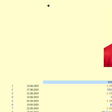
U17
1
10.08.2019
1. F
2
17.08.2019
TSG
3
21.08.2019
1. F
4
24.08.2019
V
5
01.09.2019
1. F
6
14.09.2019
K
7
22.09.2019
1. F