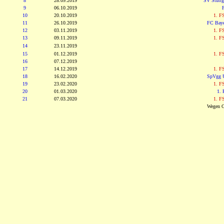
8
28.09.2019
SV Stuttg
9
06.10.2019
10
20.10.2019
1. F
11
26.10.2019
FC Bay
12
03.11.2019
1. F
13
09.11.2019
1. F
14
23.11.2019
15
01.12.2019
1. F
16
07.12.2019
17
14.12.2019
1. F
18
16.02.2020
SpVgg U
19
23.02.2020
1. F
20
01.03.2020
1. 
21
07.03.2020
1. F
Wegen CO