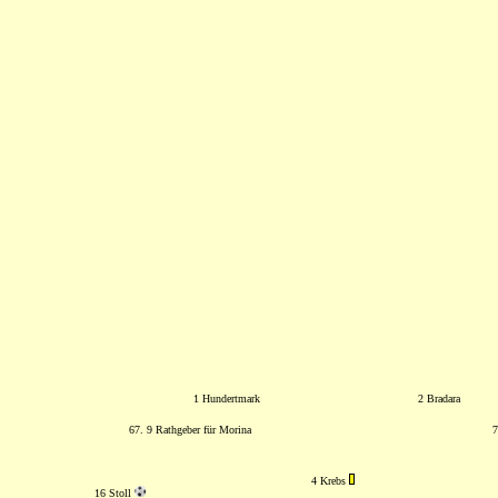
1 Hundertmark
2 Bradara
67. 9 Rathgeber für Morina
7
4 Krebs
16 Stoll