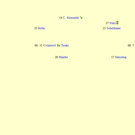
14
C. Kinsombi
27
Peitz
23
Kölle
21
Scheithauer
66. 11
Cvijetović
für
Tyrała
68. 7
28
Manthe
17
Demirbaş