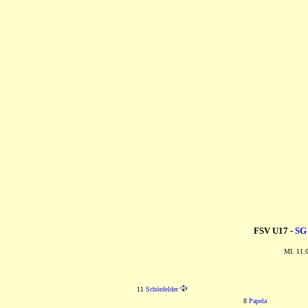
FSV U17 -
SG 
MI. 11.0
11
Schönfelder
8
Papela