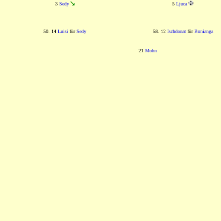
3
Sedy
5
Ljuca
50. 14
Luisi
für
Sedy
58. 12
Ischdonat
für
Bonianga
21
Mohn