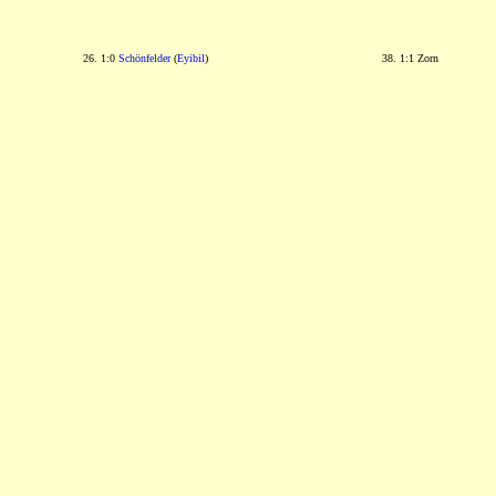
26. 1:0
Schönfelder
(
Eyibil
)
38. 1:1 Zorn