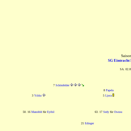
Saiso
SG Eintracht 
SA. 02.0
7
Schönfelder
8
Papela
3
Yıldız
5
Ljuca
50. 16
Mansfeld
für
Eyibil
63. 17
Sedy
für
Owusu
21
Edinger