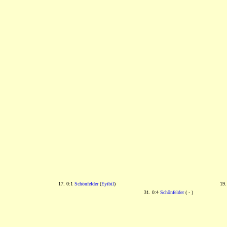
17. 0:1
Schönfelder
(
Eyibil
)
19.
31. 0:4
Schönfelder
( - )