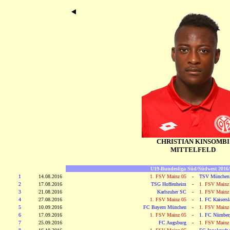
CHRISTIAN KINSOMBI
MITTELFELD
U19-Bundesliga Süd/Südwest 2016
1
14.08.2016
1. FSV Mainz 05
-
TSV München
2
17.08.2016
TSG Hoffenheim
-
1. FSV Mainz
3
21.08.2016
Karlsruher SC
-
1. FSV Mainz
4
27.08.2016
1. FSV Mainz 05
-
1. FC Kaisersl
5
10.09.2016
FC Bayern München
-
1. FSV Mainz
6
17.09.2016
1. FSV Mainz 05
-
1. FC Nürnber
7
25.09.2016
FC Augsburg
-
1. FSV Mainz