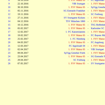
8
16.10.2016
1. FSV Mainz 05
-
FC Ingolstadt
9
22.10.2016
VfB Stuttgart
-
1. FSV Mainz
10
30.10.2016
1. FSV Mainz 05
-
SpVgg Greuthe
11
05.11.2016
SG Eintracht Frankfurt
-
1. FSV Mainz
12
19.11.2016
1. FSV Mainz 05
-
SC Freiburg
13
27.11.2016
SV Stuttgarter Kickers
-
1. FSV Mainz
14
04.12.2016
TSV München 1860
-
1. FSV Mainz
15
10.12.2016
1. FSV Mainz 05
-
TSG Hoffenhe
16
05.02.2017
1. FSV Mainz 05
-
Karlsruher SC
17
12.02.2017
1. FC Kaiserslautern
-
1. FSV Mainz
18
19.02.2017
1. FSV Mainz 05
-
FC Bayern Mü
19
25.02.2017
1. FC Nürnberg
-
1. FSV Mainz
20
04.03.2017
1. FSV Mainz 05
-
FC Augsburg
21
12.03.2017
FC Ingolstadt 04
-
1. FSV Mainz
22
02.04.2017
1. FSV Mainz 05
-
VfB Stuttgart
23
09.04.2017
SpVgg Greuther Fürth
-
1. FSV Mainz
24
23.04.2017
1. FSV Mainz 05
-
SG Eintracht F
25
29.04.2017
SC Freiburg
-
1. FSV Mainz
26
07.05.2017
1. FSV Mainz 05
-
SV Stuttgarter