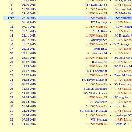
7
26.09.2015
1. FSV Mainz 05
-
FC Bayern Mü
8
02.10.2015
SV Darmstadt 98
-
1. FSV Mainz
9
16.10.2015
1. FSV Mainz 05
-
Borussia Dor
10
24.10.2015
1. FSV Mainz 05
-
SV Werder Br
Pokal
27.10.2015
1. FSV Mainz 05
-
TSV München
11
31.10.2015
FC Augsburg
-
1. FSV Mainz
12
07.11.2015
1. FSV Mainz 05
-
VfL Wolfsburg
13
21.11.2015
1. FC Köln
-
1. FSV Mainz
14
28.11.2015
1. FSV Mainz 05
-
SG Eintracht F
15
05.12.2015
Hamburger SV
-
1. FSV Mainz
16
11.12.2015
1. FSV Mainz 05
-
VfB Stuttgart
17
20.12.2015
Hertha BSC
-
1. FSV Mainz
18
23.01.2016
FC Ingolstadt 04
-
1. FSV Mainz
19
29.01.2016
1. FSV Mainz 05
-
Borussia Mönc
20
06.02.2016
Hannover 96
-
1. FSV Mainz
21
12.02.2016
1. FSV Mainz 05
-
FC Schalke 04
22
20.02.2016
TSG Hoffenheim
-
1. FSV Mainz
23
28.02.2016
1. FSV Mainz 05
-
Bayer 04 Leve
24
02.03.2016
FC Bayern München
-
1. FSV Mainz
25
06.03.2016
1. FSV Mainz 05
-
SV Darmstadt
26
13.03.2016
Borussia Dortmund
-
1. FSV Mainz
27
19.03.2016
SV Werder Bremen
-
1. FSV Mainz
28
02.04.2016
1. FSV Mainz 05
-
FC Augsburg
29
09.04.2016
VfL Wolfsburg
-
1. FSV Mainz
30
17.04.2016
1. FSV Mainz 05
-
1. FC Köln
31
24.04.2016
SG Eintracht Frankfurt
-
1. FSV Mainz
32
30.04.2016
1. FSV Mainz 05
-
Hamburger SV
33
07.05.2016
VfB Stuttgart
-
1. FSV Mainz
34
14.05.2016
1. FSV Mainz 05
-
Hertha BSC