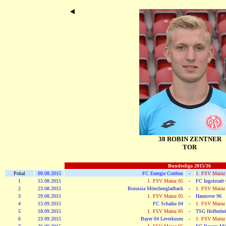
38 ROBIN ZENTNER
TOR
Bundesliga 2015/16
Pokal
09.08.2015
FC Energie Cottbus
-
1. FSV Mainz
1
15.08.2015
1. FSV Mainz 05
-
FC Ingolstadt
2
23.08.2015
Borussia Mönchengladbach
-
1. FSV Mainz
3
29.08.2015
1. FSV Mainz 05
-
Hannover 96
4
13.09.2015
FC Schalke 04
-
1. FSV Mainz
5
18.09.2015
1. FSV Mainz 05
-
TSG Hoffenhe
6
23.09.2015
Bayer 04 Leverkusen
-
1. FSV Mainz