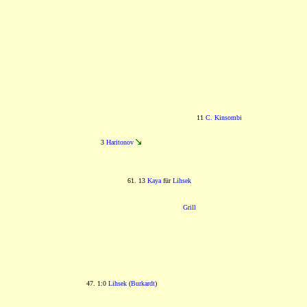
11
C. Kinsombi
3
Haritonov
61. 13
Kaya
für
Lihsek
Grill
47. 1:0
Lihsek
(
Burkardt
)