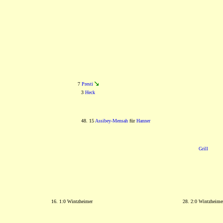
7
Presti
3
Heck
48. 15
Assibey-Mensah
für
Hanner
Grill
16. 1:0 Wintzheimer
28. 2:0 Wintzheime