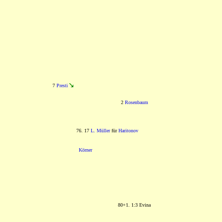
7
Presti
2
Rosenbaum
76. 17
L. Müller
für
Haritonov
Körner
80+1. 1:3 Evina