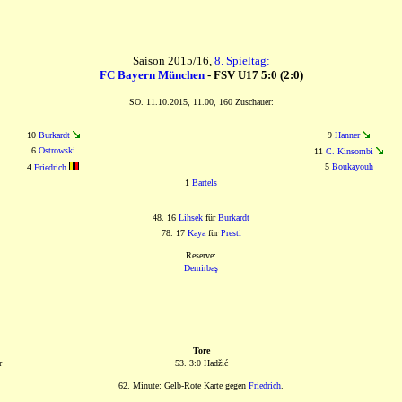
Saison 2015/16,
8. Spieltag:
FC Bayern München
- FSV U17 5:0 (2:0)
SO. 11.10.2015, 11.00, 160 Zuschauer:
10
Burkardt
9
Hanner
6
Ostrowski
11
C. Kinsombi
5
Boukayouh
4
Friedrich
1
Bartels
48. 16
Lihsek
für
Burkardt
78. 17
Kaya
für
Presti
Reserve:
Demirbaş
Tore
r
53. 3:0 Hadžić
62. Minute: Gelb-Rote Karte gegen
Friedrich
.