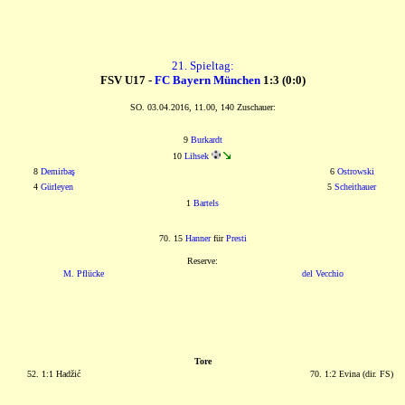
21. Spieltag:
FSV U17 -
FC Bayern München
1:3 (0:0)
SO. 03.04.2016, 11.00, 140 Zuschauer:
9
Burkardt
10
Lihsek
8
Demirbaş
6
Ostrowski
4
Gürleyen
5
Scheithauer
1
Bartels
70. 15
Hanner
für
Presti
Reserve:
M. Pflücke
del Vecchio
Tore
52. 1:1 Hadžić
70. 1:2 Evina (dir. FS)