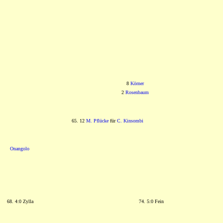
8
Körner
2
Rosenbaum
65. 12
M. Pflücke
für
C. Kinsombi
Onangolo
68. 4:0 Zylla
74. 5:0 Fein