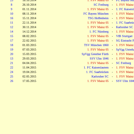
23
18.10.2014
1. FSV Mainz 05
-
FC Bayern Mü
8
26.10.2014
SC Freiburg
-
1. FSV Mainz
9
01.11.2014
1. FSV Mainz 05
-
1. FC Kaisersl
10
08.11.2014
FC Bayern München
-
1. FSV Mainz
16
15.11.2014
TSG Hoffenheim
-
1. FSV Mainz
11
22.11.2014
1. FSV Mainz 05
-
1. FC Saarbrü
12
30.11.2014
1. FSV Mainz 05
-
Karlsruher SC
14
14.12.2014
1. FC Nürnberg
-
1. FSV Mainz
15
08.02.2015
1. FSV Mainz 05
-
VfB Stuttgart
17
22.02.2015
1. FSV Mainz 05
-
SG Eintracht F
18
01.03.2015
TSV München 1860
-
1. FSV Mainz
19
07.03.2015
1. FSV Mainz 05
-
SpVgg Unterh
20
15.03.2015
SpVgg Greuther Fürth
-
1. FSV Mainz
13
29.03.2015
SSV Ulm 1846
-
1. FSV Mainz
21
04.04.2015
1. FSV Mainz 05
-
SC Freiburg
22
11.04.2015
1. FC Kaiserslautern
-
1. FSV Mainz
24
19.04.2015
1. FC Saarbrücken
-
1. FSV Mainz
25
02.05.2015
Karlsruher SC
-
1. FSV Mainz
26
17.05.2015
1. FSV Mainz 05
-
SSV Ulm 184