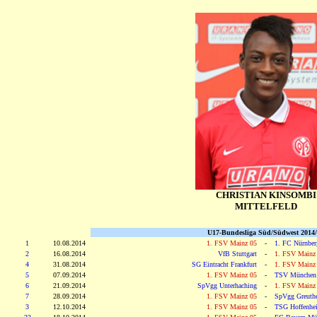
CHRISTIAN KINSOMBI
MITTELFELD
U17-Bundesliga Süd/Südwest 2014
1
10.08.2014
1. FSV Mainz 05
-
1. FC Nürnber
2
16.08.2014
VfB Stuttgart
-
1. FSV Mainz
4
31.08.2014
SG Eintracht Frankfurt
-
1. FSV Mainz
5
07.09.2014
1. FSV Mainz 05
-
TSV München
6
21.09.2014
SpVgg Unterhaching
-
1. FSV Mainz
7
28.09.2014
1. FSV Mainz 05
-
SpVgg Greuthe
3
12.10.2014
1. FSV Mainz 05
-
TSG Hoffenhe