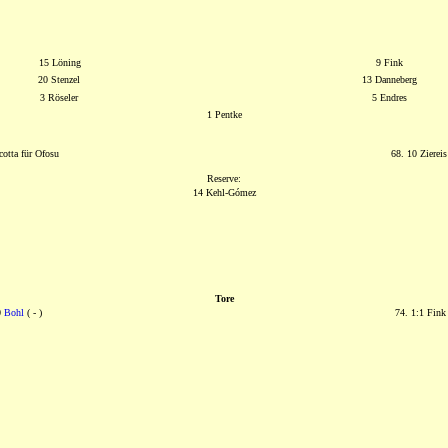
15 Löning
9 Fink
20 Stenzel
13 Danneberg
3 Röseler
5 Endres
1 Pentke
cotta für Ofosu
68. 10 Ziereis
Reserve:
14 Kehl-Gómez
Tore
0
Bohl
( - )
74. 1:1 Fink 