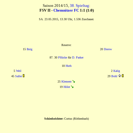
Saison 2014/15,
38. Spieltag
:
FSV II -
Chemnitzer FC
1:1 (1:0)
SA. 23.05.2015, 13.30 Uhr, 1.536 Zuschauer.
Reserve:
15
Ihrig
20
Dorow
87. 30
Pflücke
für
D. Parker
18
Huth
5
Weil
2
Kalig
45
Saller
29
Bohl
25
Klement
19
Höler
Schiedsrichter:
Cortus (Röthenbach)