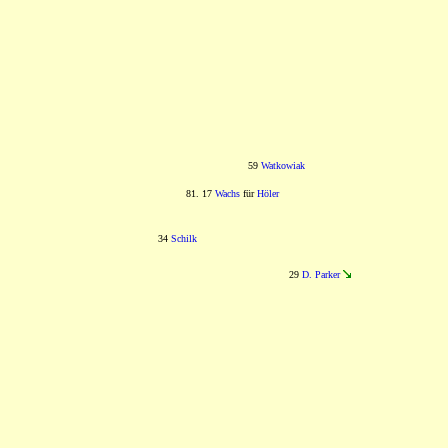
59
Watkowiak
81. 17
Wachs
für
Höler
34
Schilk
29
D. Parker