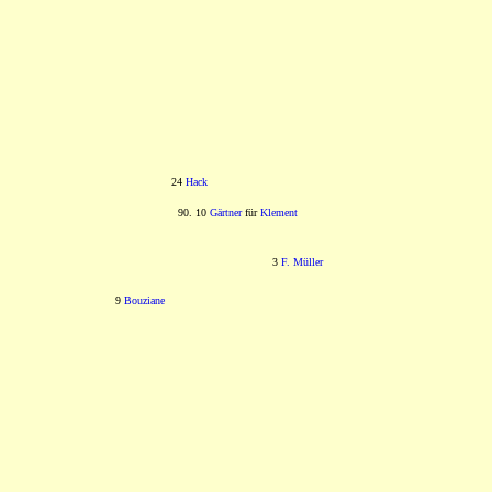
24
Hack
90. 10
Gärtner
für
Klement
3
F. Müller
9
Bouziane