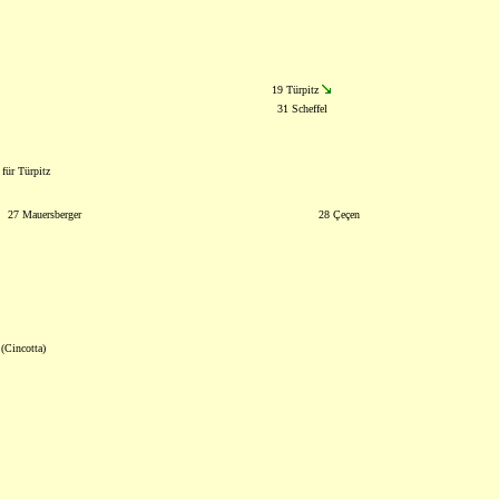
19 Türpitz
31 Scheffel
 für Türpitz
27 Mauersberger
28 Çeçen
(Cincotta)