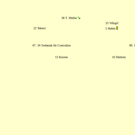
38 T. Müller
23 Vržogić
22 Tekerci
5 Hefele
67. 34 Stefaniak für Comvalius
80. 
13 Kirsten
10 Dürholz