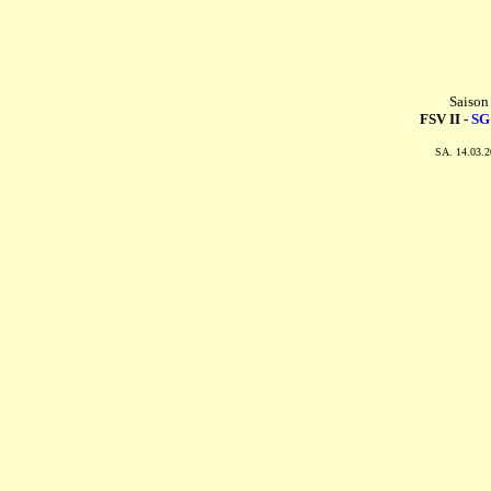
Saison
FSV II -
SG
SA. 14.03.2