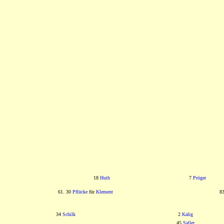
18
Huth
7
Pröger
61. 30
Pflücke
für
Klement
8
34
Schilk
2
Kalig
45
Saller