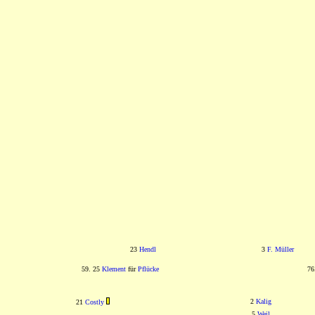
23
Hendl
3
F. Müller
59. 25
Klement
für
Pflücke
76
2
Kalig
21
Costly
5
Weil