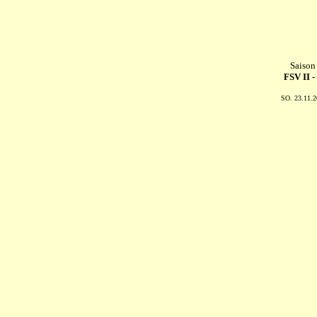
Saison
FSV II -
SO. 23.11.2