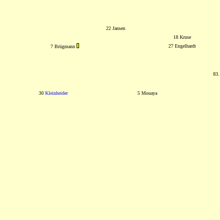
22 Jansen
18 Kruse
27 Engelhardt
7 Brügmann
83.
30
Kleinheider
5 Mouaya