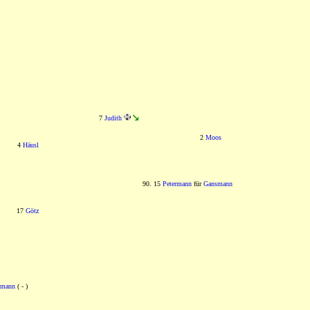
7
Judith
2
Moos
4
Häusl
90. 15
Petermann
für
Gansmann
17
Götz
smann
( - )