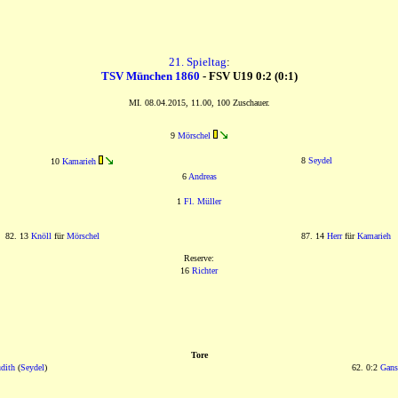
21. Spieltag
:
TSV München 1860
- FSV U19 0:2 (0:1)
MI. 08.04.2015, 11.00, 100 Zuschauer.
9
Mörschel
8
Seydel
10
Kamarieh
6
Andreas
1
Fl. Müller
82. 13
Knöll
für
Mörschel
87. 14
Herr
für
Kamarieh
Reserve:
16
Richter
Tore
udith
(
Seydel
)
62. 0:2
Gan