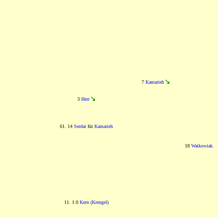
7
Kamarieh
3
Herr
61. 14
Serdar
für
Kamarieh
18
Watkowiak
11. 1:0
Kern
(
Krengel
)