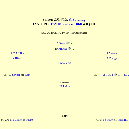
Saison 2014/15,
8. Spieltag
:
FSV U19 -
TSV München 1860
4:0 (1:0)
SO. 26.10.2014, 10.00, 130 Zuschauer.
9
Kern
10
Pflücke
8
T. Müller
6
Andreas
4
Häusl
5
Krengel
1
Wieszolek
66. 16
Seydel
für
Kern
75. 15
Mörschel
für
Pflück
Reserve:
13
Judith
Tore
64. 2:0
T. Schmitt
(
Pflücke
)
71. 3:0
Pflücke
(
T. Schmitt
)