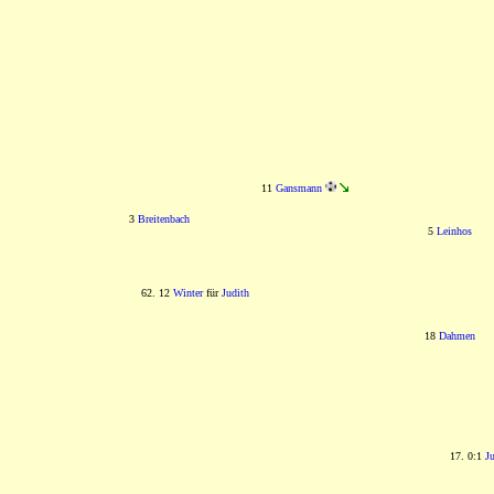
11
Gansmann
3
Breitenbach
5
Leinhos
62. 12
Winter
für
Judith
18
Dahmen
17. 0:1
J