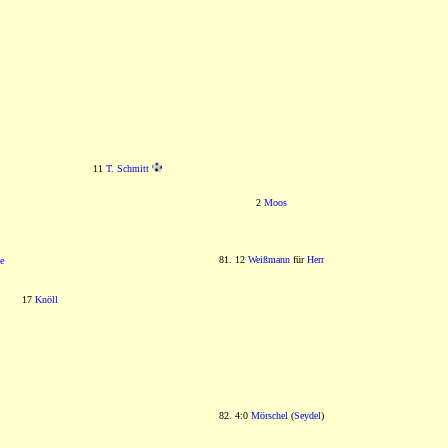
11
T. Schmitt
2
Moos
81. 12
Weißmann
für
Herr
e
17
Knöll
82. 4:0
Mörschel
(
Seydel
)