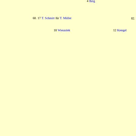
4
Ihrig
68. 17
T. Schmitt
für
T. Müller
82.
18
Wieszolek
12
Krengel