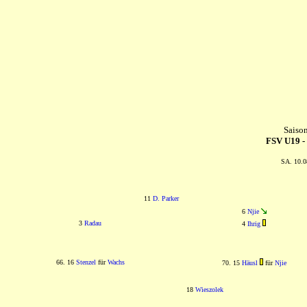
Saiso
FSV U19 -
SA. 10.0
11
D. Parker
6
Njie
3
Radau
4
Ihrig
66. 16
Stenzel
für
Wachs
70. 15
Häusl
für
Njie
18
Wieszolek