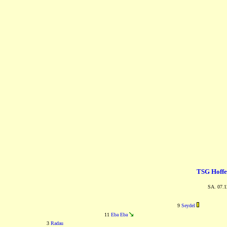
TSG Hoff
SA. 07.1
9
Seydel
11
Eba Eba
3
Radau