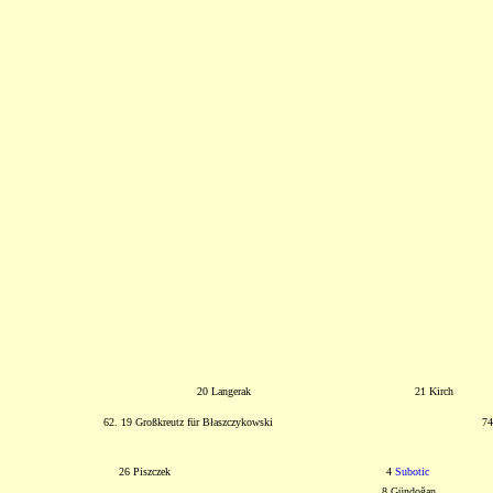
20 Langerak
21 Kirch
62. 19 Großkreutz für Błaszczykowski
74
26 Piszczek
4
Subotic
8 Gündoğan