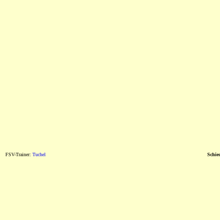
FSV-Trainer:
Tuchel
Schied