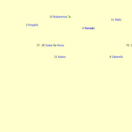
13
Rukavytsya
11
Mallı
3
Pospěch
4
Noveski
57. 28
Szalai
für
Risse
70. 
21
Karius
8
Zabavník