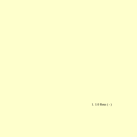
1. 1:0 Reus ( - )