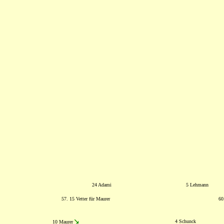
24 Adami
5 Lehmann
57. 15 Vetter für Maurer
60
4 Schunck
10 Maurer