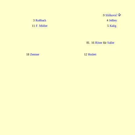
9
Slišković
3
Roßbach
4
Jeffrey
11
F. Müller
5
Kalig
81. 16
Röser
für
Saller
18
Zentner
12
Hoilett