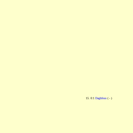
15. 0:1
Daghfous
( - )