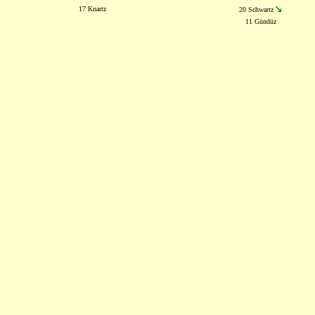
17 Knartz
20 Schwartz
11 Gündüz