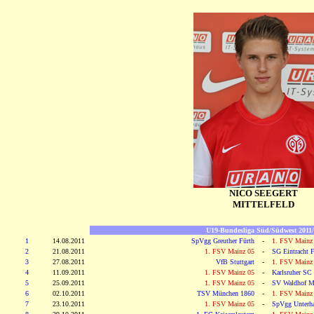
NICO SEEGERT
MITTELFELD
U19-Bundesliga Süd/Südwest 2011/
1
14.08.2011
SpVgg Greuther Fürth
-
1. FSV Mainz
2
21.08.2011
1. FSV Mainz 05
-
SG Eintracht F
3
27.08.2011
VfB Stuttgart
-
1. FSV Mainz
4
11.09.2011
1. FSV Mainz 05
-
Karlsruher SC
5
25.09.2011
1. FSV Mainz 05
-
SV Waldhof M
6
02.10.2011
TSV München 1860
-
1. FSV Mainz
7
23.10.2011
1. FSV Mainz 05
-
SpVgg Unterh