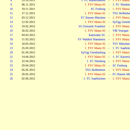
8
29.10.2011
1. FC Kaiserslautern
-
1. FSV Mainz
9
06.11.2011
1. FSV Mainz 05
-
1. FC Nürnber
10
19.11.2011
SC Freiburg
-
1. FSV Mainz
11
27.11.2011
1. FSV Mainz 05
-
TSG Hoffenhe
12
03.12.2011
FC Bayern München
-
1. FSV Mainz
14
12.02.2012
1. FSV Mainz 05
-
SpVgg Greuthe
15
19.02.2012
SG Eintracht Frankfurt
-
1. FSV Mainz
16
26.02.2012
1. FSV Mainz 05
-
VfB Stuttgart
17
04.03.2012
Karlsruher SC
-
1. FSV Mainz
18
11.03.2012
SV Waldhof Mannheim
-
1. FSV Mainz
19
18.03.2012
1. FSV Mainz 05
-
TSV München
13
25.03.2012
1. FSV Mainz 05
-
1. FC Saarbrü
20
01.04.2012
SpVgg Unterhaching
-
1. FSV Mainz
21
14.04.2012
1. FSV Mainz 05
-
1. FC Kaisersl
22
22.04.2012
1. FC Nürnberg
-
1. FSV Mainz
23
29.04.2012
1. FSV Mainz 05
-
SC Freiburg
24
05.05.2012
TSG Hoffenheim
-
1. FSV Mainz
25
20.05.2012
1. FSV Mainz 05
-
FC Bayern Mü
26
02.06.2012
1. FC Saarbrücken
-
1. FSV Mainz