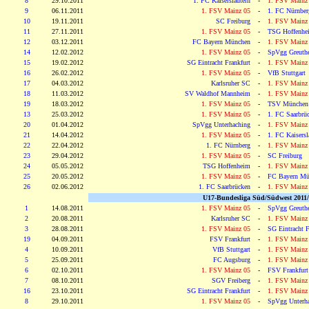
8
29.10.2011
1. FC Kaiserslautern
-
1. FSV Mainz
9
06.11.2011
1. FSV Mainz 05
-
1. FC Nürnber
10
19.11.2011
SC Freiburg
-
1. FSV Mainz
11
27.11.2011
1. FSV Mainz 05
-
TSG Hoffenhe
12
03.12.2011
FC Bayern München
-
1. FSV Mainz
14
12.02.2012
1. FSV Mainz 05
-
SpVgg Greuthe
15
19.02.2012
SG Eintracht Frankfurt
-
1. FSV Mainz
16
26.02.2012
1. FSV Mainz 05
-
VfB Stuttgart
17
04.03.2012
Karlsruher SC
-
1. FSV Mainz
18
11.03.2012
SV Waldhof Mannheim
-
1. FSV Mainz
19
18.03.2012
1. FSV Mainz 05
-
TSV München
13
25.03.2012
1. FSV Mainz 05
-
1. FC Saarbrü
20
01.04.2012
SpVgg Unterhaching
-
1. FSV Mainz
21
14.04.2012
1. FSV Mainz 05
-
1. FC Kaisersl
22
22.04.2012
1. FC Nürnberg
-
1. FSV Mainz
23
29.04.2012
1. FSV Mainz 05
-
SC Freiburg
24
05.05.2012
TSG Hoffenheim
-
1. FSV Mainz
25
20.05.2012
1. FSV Mainz 05
-
FC Bayern Mü
26
02.06.2012
1. FC Saarbrücken
-
1. FSV Mainz
U17-Bundesliga Süd/Südwest 2011/
1
14.08.2011
1. FSV Mainz 05
-
SpVgg Greuthe
2
20.08.2011
Karlsruher SC
-
1. FSV Mainz
3
28.08.2011
1. FSV Mainz 05
-
SG Eintracht F
19
04.09.2011
FSV Frankfurt
-
1. FSV Mainz
4
10.09.2011
VfB Stuttgart
-
1. FSV Mainz
5
25.09.2011
FC Augsburg
-
1. FSV Mainz
6
02.10.2011
1. FSV Mainz 05
-
FSV Frankfurt
7
08.10.2011
SGV Freiberg
-
1. FSV Mainz
16
23.10.2011
SG Eintracht Frankfurt
-
1. FSV Mainz
8
29.10.2011
1. FSV Mainz 05
-
SpVgg Unterh