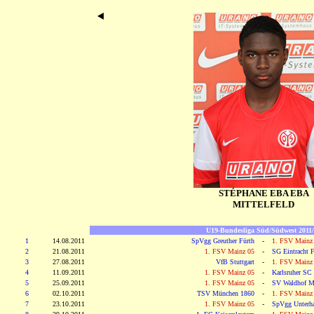
STÉPHANE EBA EBA
MITTELFELD
U19-Bundesliga Süd/Südwest 2011/
1
14.08.2011
SpVgg Greuther Fürth
-
1. FSV Mainz
2
21.08.2011
1. FSV Mainz 05
-
SG Eintracht F
3
27.08.2011
VfB Stuttgart
-
1. FSV Mainz
4
11.09.2011
1. FSV Mainz 05
-
Karlsruher SC
5
25.09.2011
1. FSV Mainz 05
-
SV Waldhof M
6
02.10.2011
TSV München 1860
-
1. FSV Mainz
7
23.10.2011
1. FSV Mainz 05
-
SpVgg Unterh