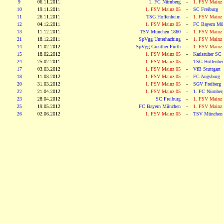
9
06.11.2011
1. FC Nürnberg
-
1. FSV Mainz
10
19.11.2011
1. FSV Mainz 05
-
SC Freiburg
11
26.11.2011
TSG Hoffenheim
-
1. FSV Mainz
12
04.12.2011
1. FSV Mainz 05
-
FC Bayern Mü
13
11.12.2011
TSV München 1860
-
1. FSV Mainz
21
18.12.2011
SpVgg Unterhaching
-
1. FSV Mainz
14
11.02.2012
SpVgg Greuther Fürth
-
1. FSV Mainz
15
18.02.2012
1. FSV Mainz 05
-
Karlsruher SC
24
25.02.2011
1. FSV Mainz 05
-
TSG Hoffenhe
17
03.03.2012
1. FSV Mainz 05
-
VfB Stuttgart
18
11.03.2012
1. FSV Mainz 05
-
FC Augsburg
20
31.03.2012
1. FSV Mainz 05
-
SGV Freiberg
22
21.04.2012
1. FSV Mainz 05
-
1. FC Nürnber
23
28.04.2012
SC Freiburg
-
1. FSV Mainz
25
19.05.2012
FC Bayern München
-
1. FSV Mainz
26
02.06.2012
1. FSV Mainz 05
-
TSV München