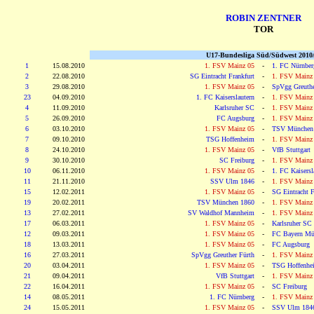
ROBIN ZENTNER
TOR
U17-Bundesliga Süd/Südwest 2010/
1
15.08.2010
1. FSV Mainz 05
-
1. FC Nürnber
2
22.08.2010
SG Eintracht Frankfurt
-
1. FSV Mainz
3
29.08.2010
1. FSV Mainz 05
-
SpVgg Greuthe
23
04.09.2010
1. FC Kaiserslautern
-
1. FSV Mainz
4
11.09.2010
Karlsruher SC
-
1. FSV Mainz
5
26.09.2010
FC Augsburg
-
1. FSV Mainz
6
03.10.2010
1. FSV Mainz 05
-
TSV München
7
09.10.2010
TSG Hoffenheim
-
1. FSV Mainz
8
24.10.2010
1. FSV Mainz 05
-
VfB Stuttgart
9
30.10.2010
SC Freiburg
-
1. FSV Mainz
10
06.11.2010
1. FSV Mainz 05
-
1. FC Kaisersl
11
21.11.2010
SSV Ulm 1846
-
1. FSV Mainz
15
12.02.2011
1. FSV Mainz 05
-
SG Eintracht F
19
20.02.2011
TSV München 1860
-
1. FSV Mainz
13
27.02.2011
SV Waldhof Mannheim
-
1. FSV Mainz
17
06.03.2011
1. FSV Mainz 05
-
Karlsruher SC
12
09.03.2011
1. FSV Mainz 05
-
FC Bayern Mü
18
13.03.2011
1. FSV Mainz 05
-
FC Augsburg
16
27.03.2011
SpVgg Greuther Fürth
-
1. FSV Mainz
20
03.04.2011
1. FSV Mainz 05
-
TSG Hoffenhe
21
09.04.2011
VfB Stuttgart
-
1. FSV Mainz
22
16.04.2011
1. FSV Mainz 05
-
SC Freiburg
14
08.05.2011
1. FC Nürnberg
-
1. FSV Mainz
24
15.05.2011
1. FSV Mainz 05
-
SSV Ulm 184