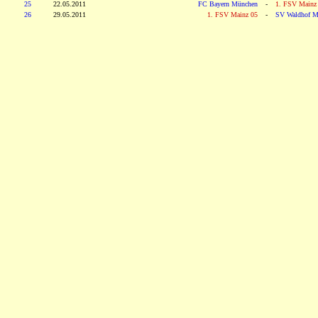
25
22.05.2011
FC Bayern München
-
1. FSV Mainz
26
29.05.2011
1. FSV Mainz 05
-
SV Waldhof M