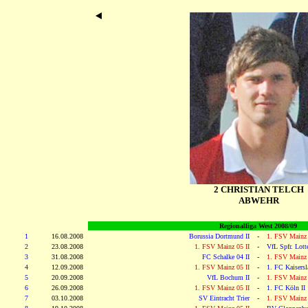
2 CHRISTIAN TELCH
ABWEHR
Regionalliga West 2008/09
1
16.08.2008
Borussia Dortmund II
-
1. FSV Mainz 
2
23.08.2008
1. FSV Mainz 05 II
-
VfL Spfr. Lott
3
31.08.2008
FC Schalke 04 II
-
1. FSV Mainz 
4
12.09.2008
1. FSV Mainz 05 II
-
1. FC Kaisersla
5
20.09.2008
VfL Bochum II
-
1. FSV Mainz 
6
26.09.2008
1. FSV Mainz 05 II
-
1. FC Köln II
7
03.10.2008
SV Eintracht Trier
-
1. FSV Mainz 