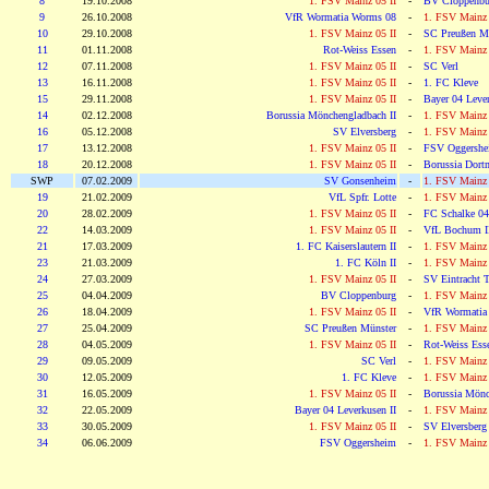
8
19.10.2008
1. FSV Mainz 05 II
-
BV Cloppenbu
9
26.10.2008
VfR Wormatia Worms 08
-
1. FSV Mainz 
10
29.10.2008
1. FSV Mainz 05 II
-
SC Preußen M
11
01.11.2008
Rot-Weiss Essen
-
1. FSV Mainz 
12
07.11.2008
1. FSV Mainz 05 II
-
SC Verl
13
16.11.2008
1. FSV Mainz 05 II
-
1. FC Kleve
15
29.11.2008
1. FSV Mainz 05 II
-
Bayer 04 Lever
14
02.12.2008
Borussia Mönchengladbach II
-
1. FSV Mainz 
16
05.12.2008
SV Elversberg
-
1. FSV Mainz 
17
13.12.2008
1. FSV Mainz 05 II
-
FSV Oggershe
18
20.12.2008
1. FSV Mainz 05 II
-
Borussia Dort
SWP
07.02.2009
SV Gonsenheim
-
1. FSV Mainz 
19
21.02.2009
VfL Spfr. Lotte
-
1. FSV Mainz 
20
28.02.2009
1. FSV Mainz 05 II
-
FC Schalke 04
22
14.03.2009
1. FSV Mainz 05 II
-
VfL Bochum I
21
17.03.2009
1. FC Kaiserslautern II
-
1. FSV Mainz 
23
21.03.2009
1. FC Köln II
-
1. FSV Mainz 
24
27.03.2009
1. FSV Mainz 05 II
-
SV Eintracht T
25
04.04.2009
BV Cloppenburg
-
1. FSV Mainz 
26
18.04.2009
1. FSV Mainz 05 II
-
VfR Wormatia
27
25.04.2009
SC Preußen Münster
-
1. FSV Mainz 
28
04.05.2009
1. FSV Mainz 05 II
-
Rot-Weiss Ess
29
09.05.2009
SC Verl
-
1. FSV Mainz 
30
12.05.2009
1. FC Kleve
-
1. FSV Mainz 
31
16.05.2009
1. FSV Mainz 05 II
-
Borussia Mönc
32
22.05.2009
Bayer 04 Leverkusen II
-
1. FSV Mainz 
33
30.05.2009
1. FSV Mainz 05 II
-
SV Elversberg
34
06.06.2009
FSV Oggersheim
-
1. FSV Mainz 